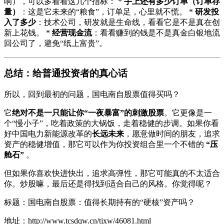
响），可以多看看这几个指标： *
手上还有多少订单（订单存
量）
：这是它未来的“粮食”，订单足，心里就不慌。 *
研发投
入了多少
：技术公司，研发就是生命线，看看它是不是真在创
新上花钱。 *
经营现金流
：看看赚到的钱是不是真金白银地流
回公司了，避免“纸上富贵”。
总结：给普通投资者的真心话
所以，回到最初的问题，国电南自股票值得买吗？
它
绝对不是一只能让你“一夜暴富”的刺激股票
。它更像是一
个“慢小子”，吃着政策的大锅饭，走着稳健的步调。如果你看
好中国电力新能源改革的
长远未来
，愿意做时间的朋友，追求
资产的稳健增值，那它可以作为你投资组合里一个不错的
“压
舱石”
。
但如果你喜欢快进快出，追求高弹性，那它可能真的不太适合
你。炒股嘛，最后还是得找到适合自己的风格。你觉得呢？
标题：国电南自股票：值得长期持有的“硬核”资产吗？
地址：http://www.tcsdqw.cn/tjxw/46081.html