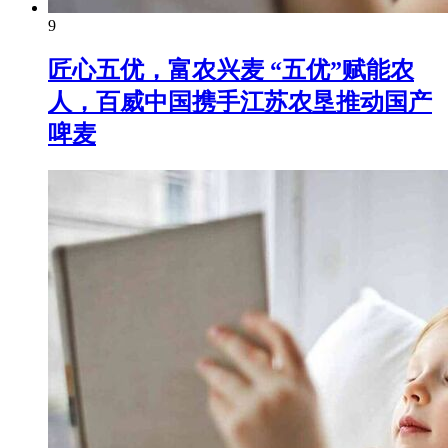
9
匠心五优，富农兴麦 “五优”赋能农
人，百威中国携手江苏农垦推动国产
啤麦