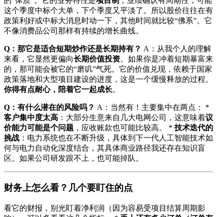
的“体质”。它的业务特性是
项目制
，业绩确认有周期性，可能
这个季度中标个大单，下个季度又平淡了。所以股价往往在有
政策利好或中标大消息时动一下，其他时间就比较“佛系”。它
不像消费品公司那样有持续的增长曲线。
Q：那它是适合短期炒作还是长期持有？
A：从我个人的理解
来看，它显然更偏向
长期价值投资
。如果你是冲着短期暴富来
的，那可能会被它的“磨叽”气死。它的价值兑现，依赖于国家
政策落地和大型项目建设的进度，这是一个缓慢释放的过程。
你得有点耐心，陪着它一起成长
。
Q：有什么潜在的风险吗？
A：当然有！主要集中在两点： *
客户集中度太高
：大部分生意来自几大电网公司，这意味着
议
价能力可能是个问题
，应收账款也可能比较高。 *
技术迭代的
挑战
：电力系统也在不断升级，具体到下一代人工智能技术如
何与电力自动化深度结合，其具体商业路径我还存在知识盲
区。如果公司研发跟不上，也可能掉队。
财务上怎么看？几个要盯住的点
看它的财报，别光盯着净利润（因为容易受项目结算周期影