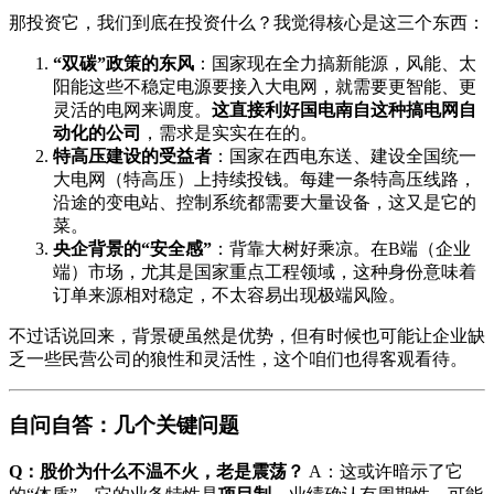
那投资它，我们到底在投资什么？我觉得核心是这三个东西：
“双碳”政策的东风
：国家现在全力搞新能源，风能、太
阳能这些不稳定电源要接入大电网，就需要更智能、更
灵活的电网来调度。
这直接利好国电南自这种搞电网自
动化的公司
，需求是实实在在的。
特高压建设的受益者
：国家在西电东送、建设全国统一
大电网（特高压）上持续投钱。每建一条特高压线路，
沿途的变电站、控制系统都需要大量设备，这又是它的
菜。
央企背景的“安全感”
：背靠大树好乘凉。在B端（企业
端）市场，尤其是国家重点工程领域，这种身份意味着
订单来源相对稳定，不太容易出现极端风险。
不过话说回来，背景硬虽然是优势，但有时候也可能让企业缺
乏一些民营公司的狼性和灵活性，这个咱们也得客观看待。
自问自答：几个关键问题
Q：股价为什么不温不火，老是震荡？
A：这或许暗示了它