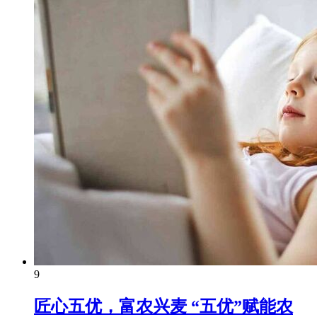
9
匠心五优，富农兴麦 “五优”赋能农