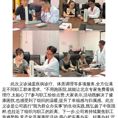
此次义诊涵盖疾病诊疗、体质调理等多项服务,全方位满
足不同职工群体需求。“不用跑医院,就能让北京专家免费看病
理疗,太贴心了!”参与职工纷纷点赞,大家表示,活动既解决了健
康困扰,也感受到了组织的温暖,提升了幸福感与归属感。此次
义诊是公司践行“我为群众办实事”的生动实践,既弘扬了中医国
粹,也拉近了组织与职工的距离。下一步,公司将持续聚焦职工
急难愁盼,常态化开展惠民活动,用心把实事办实、好事办好,守