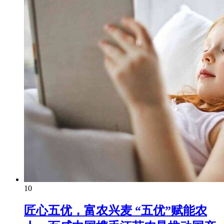
10
匠心五优，富农兴麦 “五优”赋能农