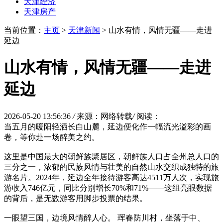
天津经济
天津房产
当前位置：
主页
>
天津新闻
> 山水有情，风情无疆——走进
延边
山水有情，风情无疆——走进
延边
2026-05-20 13:56:36
/
来源：网络转载
/
阅读：
当五月的暖阳轻洒长白山麓，延边便化作一幅流光溢彩的画
卷，等你赴一场醉美之约。
这里是中国最大的朝鲜族聚居区，朝鲜族人口占全州总人口的
三分之一，浓郁的民族风情与壮美的自然山水交织成独特的旅
游名片。2024年，延边全年接待游客高达4511万人次，实现旅
游收入746亿元，同比分别增长70%和71%——这组亮眼数据
的背后，是无数游客用脚步投票的结果。
一眼望三国，边境风情醉人心。 珲春防川村，坐落于中、