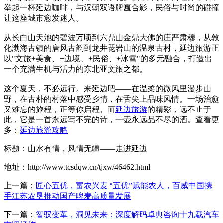
举起一杯延边咖啡，与汉朝双语牌匾合影，民俗与时尚的碰撞
让这座城市愈发迷人。
从长白山天池的碧波万顷到六鼎山金鼎大佛的庄严肃穆，从敦
化渤海古镇的唐风古韵到龙井琵岩山的温泉古村，延边旅游正
以"文旅+美食、+边境、+民俗、+冰雪"的多元融合，打造出
一个充满生机与活力的东北亚文旅之都。
这个夏天，不必远行。来延边吧——在温柔的微风里漫步山
野，在古朴的村落中感受乡情，在舌尖上品味风情。一场治愈
又难忘的旅程，正等你启程。而
延边旅游
的精彩，远不止于
此，它是一首永远写不完的诗，一壶永远品不尽的酒。查看更
多：
延边旅游攻略
标题：山水有情，风情无疆——走进延边
地址：http://www.tcsdqw.cn/tjxw/46462.html
上一篇：
匠心五优，富农兴麦 “五优”赋能农人，百威中国携
手江苏农垦推动国产啤麦高质量发展
下一篇：
智驭变革，洞见未来：深度解码卓典咨询十九载汽车