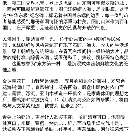
俄、朝三国交界地带，登上龙虎阁，向东南可望俄罗斯边城，
向西南可眺朝鲜豆满江市，图们江蜿蜒入海，尽收眼底。这里
有"中华东极"纪念碑，标记着中国最东端的边界，每一位到访
者都能感受到那份家国情怀的厚重与壮美。图们口岸作为百年
国门，庄严厚重，见证着历史的沧桑与开放的气度。
民俗园里，穿越百年时光。 位于延吉市的中国朝鲜族民俗
园，40栋朝鲜族风格建筑群再现了石匠、渔夫、农夫的生活场
景。穿上朝鲜族传统服饰，在青瓦白墙间拍一组旅拍大片，品
尝软糯打糕与醇香米酒，观看荡秋千、摔跤、跳板等特色表演
——这里被誉为"东方第一村"，是沉浸式体验朝鲜族文化的绝
佳之地。
金达莱花开，山野皆是诗篇。 五月的和龙金达莱村，粉紫色
花海铺满山野，春风拂过，花香四溢。磨盘山民俗村依山而
建，露营、漂流、登山木栈道一应俱全，是家庭休闲的理想之
所。雁鸣湖畔碧波荡漾， Dan江清流与公路如两条飘带，将自
然与人文紧紧相连，被誉为"鱼米之乡"。
舌尖上的延边，更是让人欲罢不能。 冷面清爽可口，泡菜酸
辣爽口，米肠、酱蟹、烤肉……延吉西市场里烟火气十足，一
站式购齐正宗朝鲜族美味与伴手礼。夜幕降临，网红弹幕墙下