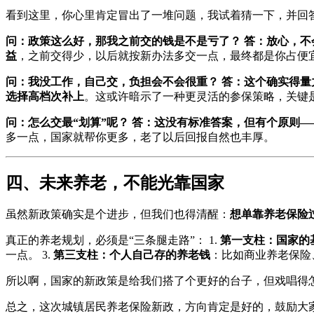
看到这里，你心里肯定冒出了一堆问题，我试着猜一下，并回
问：政策这么好，那我之前交的钱是不是亏了？
答：放心，不
益
，之前交得少，以后就按新办法多交一点，最终都是你占便
问：我没工作，自己交，负担会不会很重？
答：这个确实得量
选择高档次补上
。这或许暗示了一种更灵活的参保策略，关键
问：怎么交最“划算”呢？
答：这没有标准答案，但有个原则—
多一点，国家就帮你更多，老了以后回报自然也丰厚。
四、未来养老，不能光靠国家
虽然新政策确实是个进步，但我们也得清醒：
想单靠养老保险
真正的养老规划，必须是“三条腿走路”： 1.
第一支柱：国家的
一点。 3.
第三支柱：个人自己存的养老钱
：比如商业养老保险
所以啊，国家的新政策是给我们搭了个更好的台子，但戏唱得
总之，这次城镇居民养老保险新政，方向肯定是好的，鼓励大