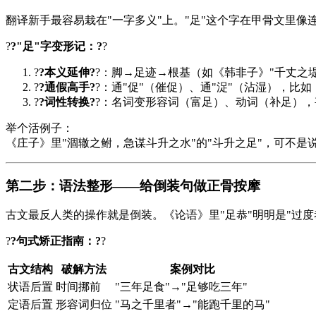
翻译新手最容易栽在"一字多义"上。"足"这个字在甲骨文里
?
?"足"字变形记：?
?
?
?本义延伸?
?：脚→足迹→根基（如《
韩非子
》"千丈之
?
?通假高手?
?：通"促"（催促）、通"浞"（沾湿），比如
?
?词性转换?
?：名词变形容词（富足）、动词（补足），
举个活例子：
《
庄子
》里"涸辙之鲋，急谋斗升之水"的"斗升之足"，可不是
第二步：语法整形——给倒装句做正骨按摩
古文最反人类的操作就是倒装。《论语》里"足恭"明明是"过度恭
?
?句式矫正指南：?
?
古文结构
破解方法
案例对比
状语后置
时间挪前
"三年足食"→"足够吃三年"
定语后置
形容词归位
"马之千里者"→"能跑千里的马"