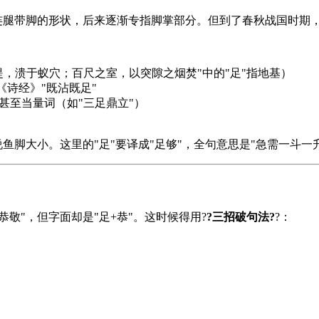
像连腿带脚的形状，后来逐渐专指脚掌部分。但到了春秋战国时期
堤，溃于蚁穴；百尺之室，以突隙之烟焚"中的"足"指地基）
《
诗经
》"既沾既足"
甚至当量词（如"三足鼎立"）
说鱼脚大小。这里的"足"要译成"足够"，全句意思是"急需一斗一
敬"，但字面却是"足+恭"。这时候得用?
?三招破句法?
?：