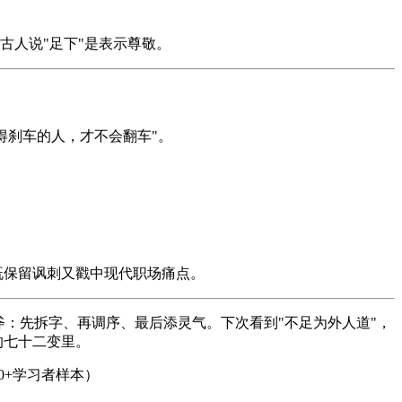
，古人说"足下"是表示尊敬。
懂得刹车的人，才不会翻车"。
既保留讽刺又戳中现代职场痛点。
斧：先拆字、再调序、最后添灵气。下次看到"不足为外人道"，
的七十二变里。
0+学习者样本）