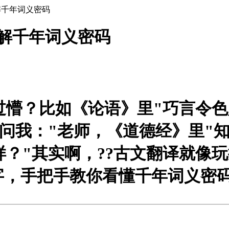
解千年词义密码
拆解千年词义密码
过懵？比如《
论语
》里"巧言令色
生问我："老师，《
道德经
》里"
样？"其实啊，?
?古文翻译就像玩
字，手把手教你看懂千年词义密