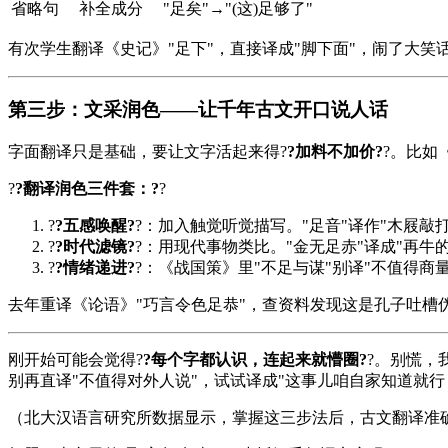
省略句
补全成分
"足矣"→"(这)足够了"
有次学生翻译《
史记
》"足下"，直接译成"脚下面"，闹了大笑
第三步：文采润色——让千年古文开口说人话
字面翻译只是基础，要让文字活起来得?
?加料不加价?
?。比如
?
?翻译润色三件套：?
?
?
?五感唤醒?
?：加入触觉听觉描写。"足音"译作"木屐敲
?
?时代滤镜?
?：用现代事物类比。"金无足赤"译成"再牛
?
?情绪递进?
?：《
战国策
》里"不足与谋"别译"不值得商
去年重译《论语》"巧言令色足恭"，查资料发现这是孔子吐槽
刚开始可能会觉得?
?每个字都认识，连起来就懵圈?
?。别慌，
别再直译"不值得对外人说"，试试译成"这事儿咱自家知道就
（北大汉语言研究所数据显示，掌握这三步法后，古文翻译准确率