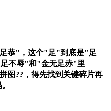
足恭"，这个"足"到底是"足
知足不辱"和"金无足赤"里
拼图?
?，得先找到关键碎片再
码。