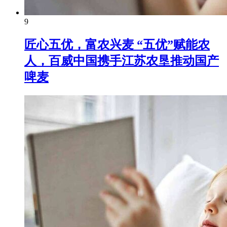
9
匠心五优，富农兴麦 “五优”赋能农
人，百威中国携手江苏农垦推动国产
啤麦