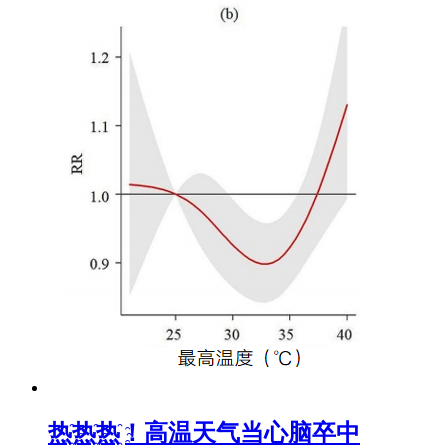
热҈热҈热҈！高温天气当心脑卒中